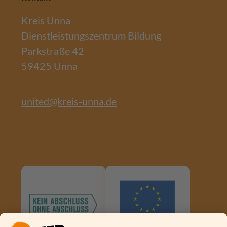
Kreis Unna
Dienstleistungszentrum Bildung
Parkstraße 42
59425 Unna
united@kreis-unna.de