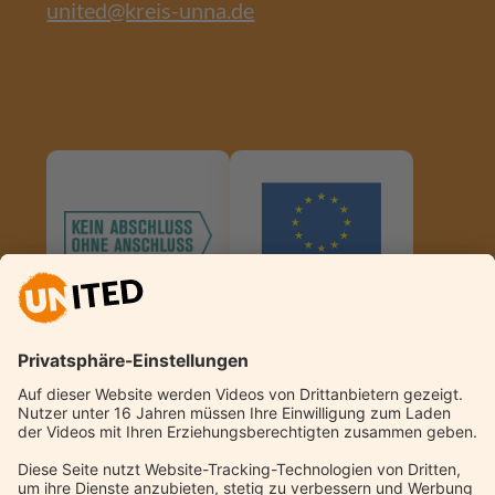
united@kreis-unna.de