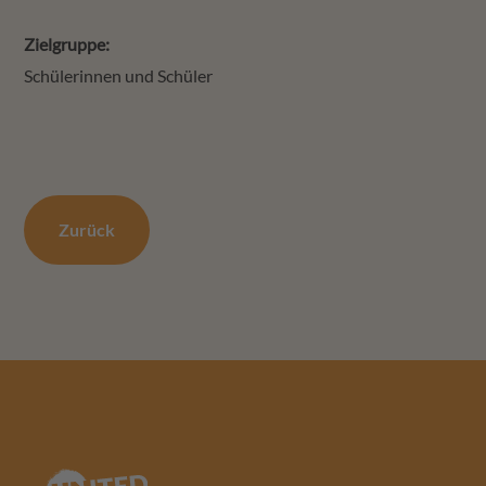
Suchen
Zielgruppe:
Schülerinnen und Schüler
Zurück
Footer